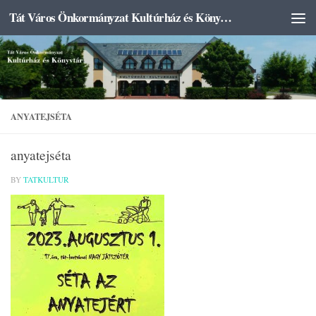
Tát Város Önkormányzat Kultúrház és Könyvtár
Skip to content
ANYATEJSÉTA
anyatejséta
BY
TATKULTUR