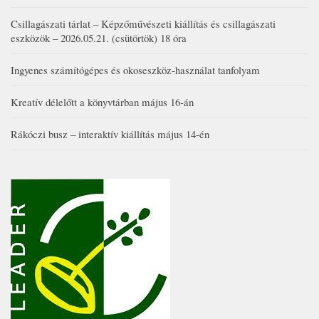
Csillagászati tárlat – Képzőművészeti kiállítás és csillagászati
eszközök – 2026.05.21. (csütörtök) 18 óra
Ingyenes számítógépes és okoseszköz-használat tanfolyam
Kreatív délelőtt a könyvtárban május 16-án
Rákóczi busz – interaktív kiállítás május 14-én