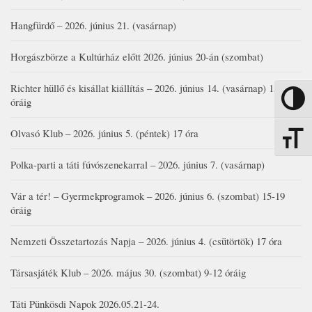
Hangfürdő – 2026. június 21. (vasárnap)
Horgászbörze a Kultúrház előtt 2026. június 20-án (szombat)
Richter hüllő és kisállat kiállítás – 2026. június 14. (vasárnap) 15-17
Nagy kon
óráig
Olvasó Klub – 2026. június 5. (péntek) 17 óra
Betűmére
Polka-parti a táti fúvószenekarral – 2026. június 7. (vasárnap)
Vár a tér! – Gyermekprogramok – 2026. június 6. (szombat) 15-19
óráig
Nemzeti Összetartozás Napja – 2026. június 4. (csütörtök) 17 óra
Társasjáték Klub – 2026. május 30. (szombat) 9-12 óráig
Táti Pünkösdi Napok 2026.05.21-24.