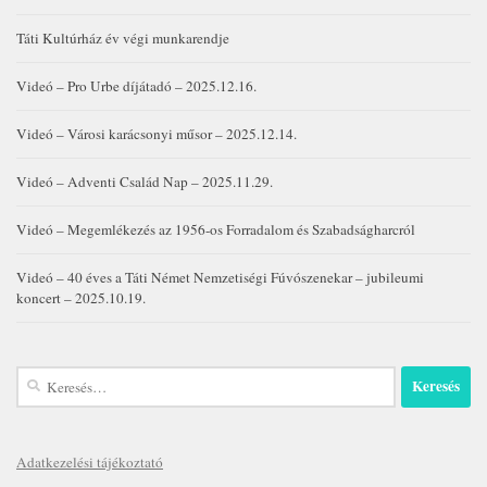
Táti Kultúrház év végi munkarendje
Videó – Pro Urbe díjátadó – 2025.12.16.
Videó – Városi karácsonyi műsor – 2025.12.14.
Videó – Adventi Család Nap – 2025.11.29.
Videó – Megemlékezés az 1956-os Forradalom és Szabadságharcról
Videó – 40 éves a Táti Német Nemzetiségi Fúvószenekar – jubileumi
koncert – 2025.10.19.
Keresés:
Adatkezelési tájékoztató