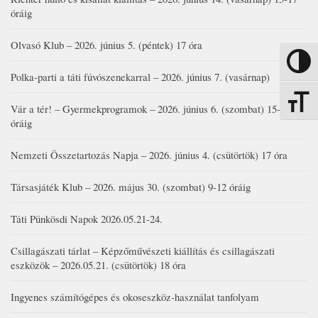
óráig
Olvasó Klub – 2026. június 5. (péntek) 17 óra
Nagy kon
Polka-parti a táti fúvószenekarral – 2026. június 7. (vasárnap)
Betűmére
Vár a tér! – Gyermekprogramok – 2026. június 6. (szombat) 15-19
óráig
Nemzeti Összetartozás Napja – 2026. június 4. (csütörtök) 17 óra
Társasjáték Klub – 2026. május 30. (szombat) 9-12 óráig
Táti Pünkösdi Napok 2026.05.21-24.
Csillagászati tárlat – Képzőművészeti kiállítás és csillagászati
eszközök – 2026.05.21. (csütörtök) 18 óra
Ingyenes számítógépes és okoseszköz-használat tanfolyam