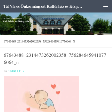
Tát Város Önkormányzat Kultúrház és Könyvtár
Skip to content
67643488_2314473262002358_7562846459410776064_N
67643488_2314473262002358_756284645941077
6064_n
BY
TATKULTUR