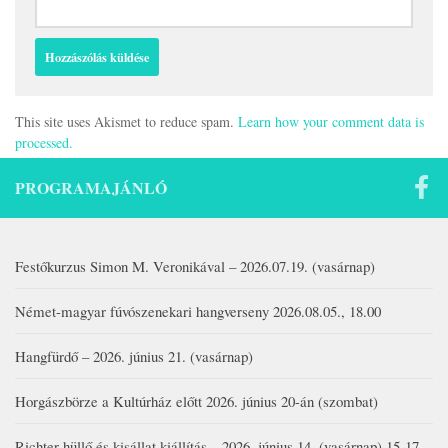
This site uses Akismet to reduce spam.
Learn how your comment data is
processed.
PROGRAMAJÁNLÓ
Festőkurzus Simon M. Veronikával – 2026.07.19. (vasárnap)
Német-magyar fúvószenekari hangverseny 2026.08.05., 18.00
Hangfürdő – 2026. június 21. (vasárnap)
Horgászbörze a Kultúrház előtt 2026. június 20-án (szombat)
Richter hüllő és kisállat kiállítás – 2026. június 14. (vasárnap) 15-17