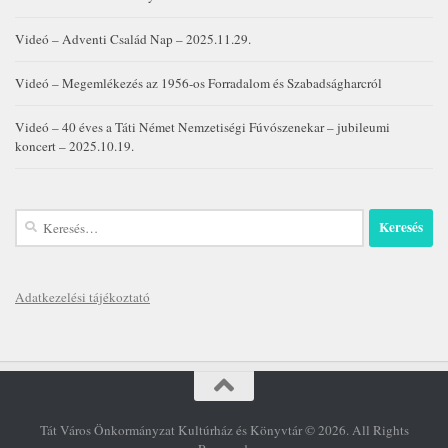
Videó – Adventi Család Nap – 2025.11.29.
Videó – Megemlékezés az 1956-os Forradalom és Szabadságharcról
Videó – 40 éves a Táti Német Nemzetiségi Fúvószenekar – jubileumi
koncert – 2025.10.19.
Keresés:
Adatkezelési tájékoztató
Tát Város Önkormányzat Kultúrház és Könyvtár © 2026. All Rights