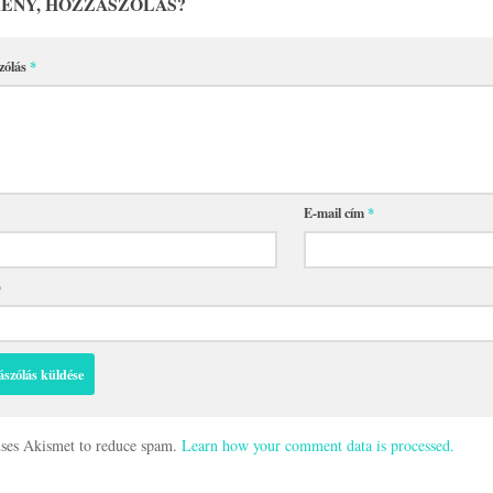
ÉNY, HOZZÁSZÓLÁS?
zólás
*
E-mail cím
*
p
 uses Akismet to reduce spam.
Learn how your comment data is processed.