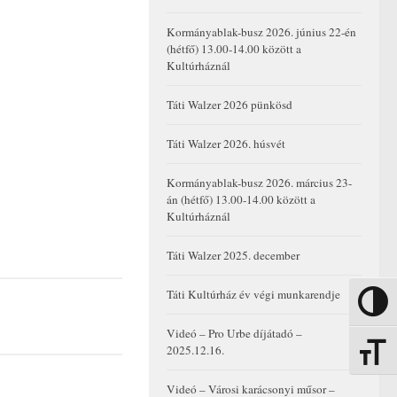
Kormányablak-busz 2026. június 22-én
(hétfő) 13.00-14.00 között a
Kultúrháznál
Táti Walzer 2026 pünkösd
Táti Walzer 2026. húsvét
Kormányablak-busz 2026. március 23-
án (hétfő) 13.00-14.00 között a
Kultúrháznál
Táti Walzer 2025. december
Táti Kultúrház év végi munkarendje
Nagy kon
Videó – Pro Urbe díjátadó –
2025.12.16.
Betűmére
Videó – Városi karácsonyi műsor –