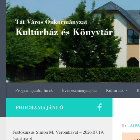
Skip to content
Programajánló, hírek
Éves eseménynaptár
Kultúrház
K
PROGRAMAJÁNLÓ
BY
TATK
Festőkurzus Simon M. Veronikával – 2026.07.19.
(vasárnap)