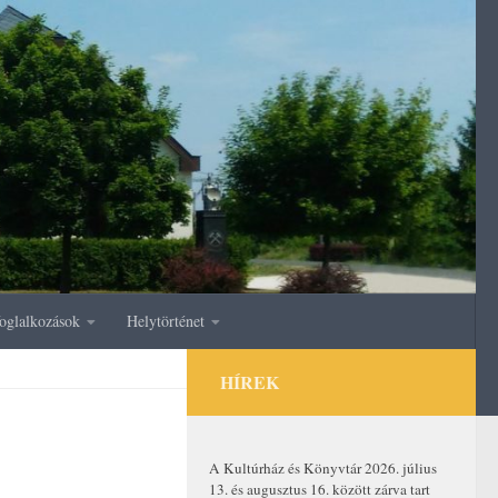
oglalkozások
Helytörténet
HÍREK
A Kultúrház és Könyvtár 2026. július
13. és augusztus 16. között zárva tart