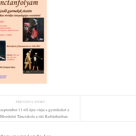
PREVIOUS STORY
zeptember 11-től újra várja a gyerekeket a
Mozdulat Tánciskola a táti Kultúrházban