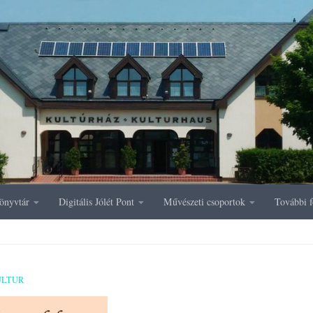
önyvtár
Digitális Jólét Pont
Művészeti csoportok
További f
ULTUR