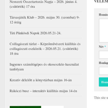
VÉLEM
Nemzeti Összetartozás Napja – 2026. június 4.
(csütörtök) 17 óra
Hozzás
Társasjáték Klub – 2026. május 30. (szombat) 9-
12 óráig
Táti Pünkösdi Napok 2026.05.21-24.
Csillagászati tárlat – Képzőművészeti kiállítás és
Név
*
csillagászati eszközök – 2026.05.21. (csütörtök)
18 óra
Honla
Ingyenes számítógépes és okoseszköz-használat
tanfolyam
Kreatív délelőtt a könyvtárban május 16-án
Rákóczi busz – interaktív kiállítás május 14-én
This site