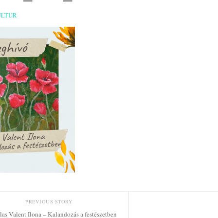
ULTUR
PREVIOUS STORY
las Valent Ilona – Kalandozás a festészetben