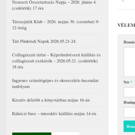
Nemzeti Összetartozás Napja – 2026. június 4.
(csütörtök) 17 óra
Társasjáték Klub – 2026. május 30. (szombat) 9-
VÉLEM
12 óráig
Táti Pünkösdi Napok 2026.05.21-24.
Hozzás
Csillagászati tárlat – Képzőművészeti kiállítás és
csillagászati eszközök – 2026.05.21. (csütörtök)
18 óra
Ingyenes számítógépes és okoseszköz-használat
Név
*
tanfolyam
Kreatív délelőtt a könyvtárban május 16-án
Honla
Rákóczi busz – interaktív kiállítás május 14-én