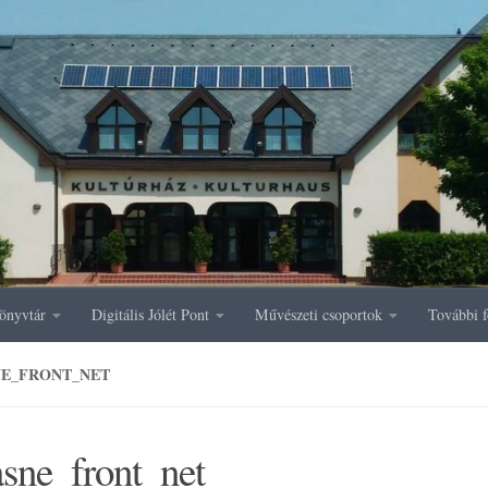
önyvtár
Digitális Jólét Pont
Művészeti csoportok
További f
NE_FRONT_NET
asne_front_net