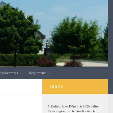
oglalkozások
Helytörténet
HÍREK
A Kultúrház és Könyvtár 2026. július
13. és augusztus 16. között zárva tart