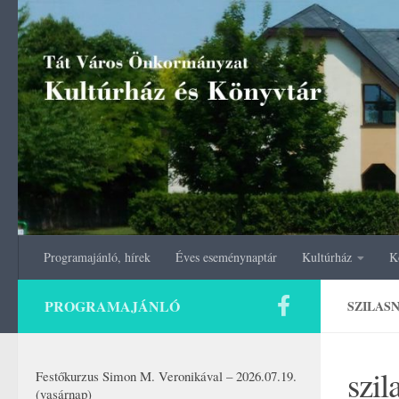
Skip to content
Programajánló, hírek
Éves eseménynaptár
Kultúrház
K
PROGRAMAJÁNLÓ
SZILAS
szil
Festőkurzus Simon M. Veronikával – 2026.07.19.
(vasárnap)