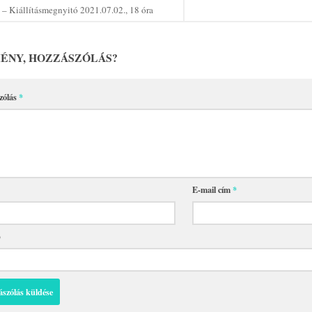
– Kiállításmegnyitó 2021.07.02., 18 óra
ÉNY, HOZZÁSZÓLÁS?
zólás
*
E-mail cím
*
p