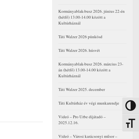
Kormányablak-busz 2026. június 22-én
(hétfő) 13.00-14.00 között a
Kultúrháznál
Táti Walzer 2026 pünkösd
Táti Walzer 2026. húsvét
Kormányablak-busz 2026. március 23-
án (hétfő) 13.00-14.00 között a
Kultúrháznál
Táti Walzer 2025. december
Táti Kultúrház év végi munkarendje
Nagy kon
Videó – Pro Urbe díjátadó –
2025.12.16.
Betűmére
Videó – Városi karácsonyi műsor –