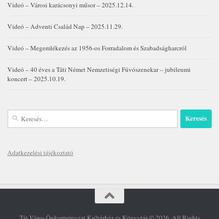
Videó – Városi karácsonyi műsor – 2025.12.14.
Videó – Adventi Család Nap – 2025.11.29.
Videó – Megemlékezés az 1956-os Forradalom és Szabadságharcról
Videó – 40 éves a Táti Német Nemzetiségi Fúvószenekar – jubileumi
koncert – 2025.10.19.
Keresés:
Adatkezelési tájékoztató
Tát Város Önkormányzat Kultúrház és Könyvtár © 2026. All Rights