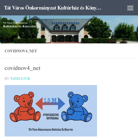
Tát Város Önkormányzat Kultúrház és Könyvtár
Skip to content
COVIDNOV4_NET
covidnov4_net
BY
TATKULTUR