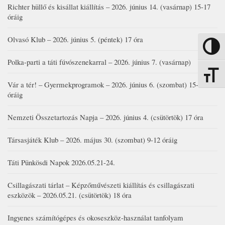
Richter hüllő és kisállat kiállítás – 2026. június 14. (vasárnap) 15-17
óráig
Olvasó Klub – 2026. június 5. (péntek) 17 óra
Nagy kon
Polka-parti a táti fúvószenekarral – 2026. június 7. (vasárnap)
Betűmére
Vár a tér! – Gyermekprogramok – 2026. június 6. (szombat) 15-19
óráig
Nemzeti Összetartozás Napja – 2026. június 4. (csütörtök) 17 óra
Társasjáték Klub – 2026. május 30. (szombat) 9-12 óráig
Táti Pünkösdi Napok 2026.05.21-24.
Csillagászati tárlat – Képzőművészeti kiállítás és csillagászati
eszközök – 2026.05.21. (csütörtök) 18 óra
Ingyenes számítógépes és okoseszköz-használat tanfolyam