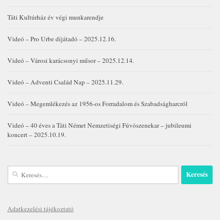
Táti Kultúrház év végi munkarendje
Videó – Pro Urbe díjátadó – 2025.12.16.
Videó – Városi karácsonyi műsor – 2025.12.14.
Videó – Adventi Család Nap – 2025.11.29.
Videó – Megemlékezés az 1956-os Forradalom és Szabadságharcról
Videó – 40 éves a Táti Német Nemzetiségi Fúvószenekar – jubileumi
koncert – 2025.10.19.
Keresés:
Adatkezelési tájékoztató