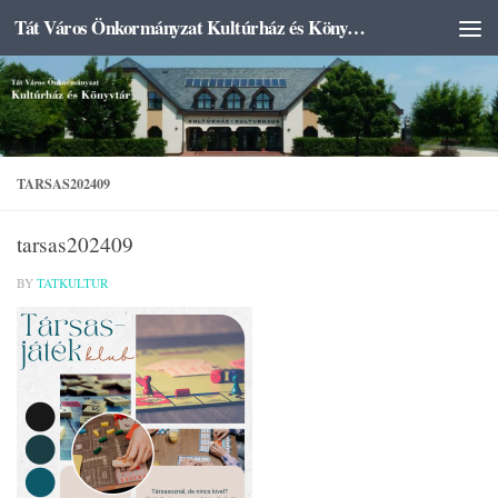
Tát Város Önkormányzat Kultúrház és Könyvtár
Skip to content
TARSAS202409
tarsas202409
BY
TATKULTUR