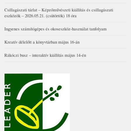
Csillagászati tárlat – Képzőművészeti kiállítás és csillagászati
eszközök – 2026.05.21. (csütörtök) 18 óra
Ingyenes számítógépes és okoseszköz-használat tanfolyam
Kreatív délelőtt a könyvtárban május 16-án
Rákóczi busz – interaktív kiállítás május 14-én