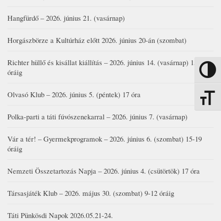
Hangfürdő – 2026. június 21. (vasárnap)
Horgászbörze a Kultúrház előtt 2026. június 20-án (szombat)
Richter hüllő és kisállat kiállítás – 2026. június 14. (vasárnap) 15-17
Nagy kon
óráig
Olvasó Klub – 2026. június 5. (péntek) 17 óra
Betűmére
Polka-parti a táti fúvószenekarral – 2026. június 7. (vasárnap)
Vár a tér! – Gyermekprogramok – 2026. június 6. (szombat) 15-19
óráig
Nemzeti Összetartozás Napja – 2026. június 4. (csütörtök) 17 óra
Társasjáték Klub – 2026. május 30. (szombat) 9-12 óráig
Táti Pünkösdi Napok 2026.05.21-24.