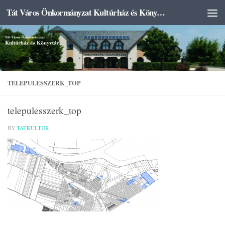
Tát Város Önkormányzat Kultúrház és Könyvtár
Skip to content
TELEPULESSZERK_TOP
telepulesszerk_top
BY
TATKULTUR