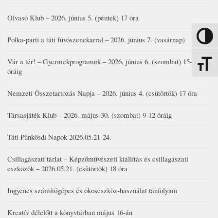
Olvasó Klub – 2026. június 5. (péntek) 17 óra
Nagy kon
Polka-parti a táti fúvószenekarral – 2026. június 7. (vasárnap)
Vár a tér! – Gyermekprogramok – 2026. június 6. (szombat) 15-19
Betűmére
óráig
Nemzeti Összetartozás Napja – 2026. június 4. (csütörtök) 17 óra
Társasjáték Klub – 2026. május 30. (szombat) 9-12 óráig
Táti Pünkösdi Napok 2026.05.21-24.
Csillagászati tárlat – Képzőművészeti kiállítás és csillagászati
eszközök – 2026.05.21. (csütörtök) 18 óra
Ingyenes számítógépes és okoseszköz-használat tanfolyam
Kreatív délelőtt a könyvtárban május 16-án