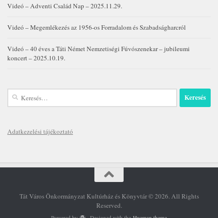
Videó – Adventi Család Nap – 2025.11.29.
Videó – Megemlékezés az 1956-os Forradalom és Szabadságharcról
Videó – 40 éves a Táti Német Nemzetiségi Fúvószenekar – jubileumi
koncert – 2025.10.19.
Keresés:
Adatkezelési tájékoztató
Tát Város Önkormányzat Kultúrház és Könyvtár © 2026. All Rights
Reserved.
Powered by
- Designed with the
Hueman theme