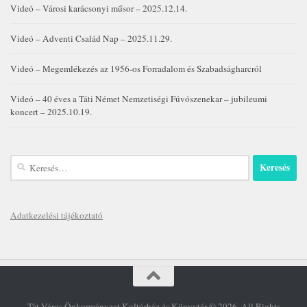
Videó – Városi karácsonyi műsor – 2025.12.14.
Videó – Adventi Család Nap – 2025.11.29.
Videó – Megemlékezés az 1956-os Forradalom és Szabadságharcról
Videó – 40 éves a Táti Német Nemzetiségi Fúvószenekar – jubileumi
koncert – 2025.10.19.
Keresés:
Adatkezelési tájékoztató
Tát Város Önkormányzat Kultúrház és Könyvtár © 2026. All Rights