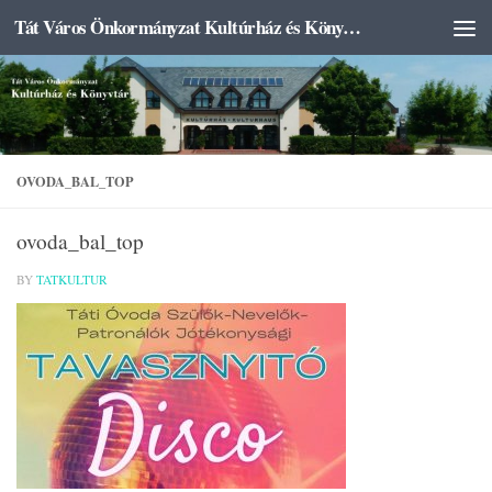
Tát Város Önkormányzat Kultúrház és Könyvtár
Skip to content
OVODA_BAL_TOP
ovoda_bal_top
BY
TATKULTUR