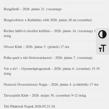
Hangfürdő – 2026. június 21. (vasárnap)
Horgászbörze a Kultúrház előtt 2026. június 20-án (szombat)
Richter hüllő és kisállat kiállítás – 2026. június 14. (vasárnap) 15-17
Nagy kon
óráig
Olvasó Klub – 2026. június 5. (péntek) 17 óra
Betűmére
Polka-parti a táti fúvószenekarral – 2026. június 7. (vasárnap)
Vár a tér! – Gyermekprogramok – 2026. június 6. (szombat) 15-19
óráig
Nemzeti Összetartozás Napja – 2026. június 4. (csütörtök) 17 óra
Társasjáték Klub – 2026. május 30. (szombat) 9-12 óráig
Táti Pünkösdi Napok 2026.05.21-24.