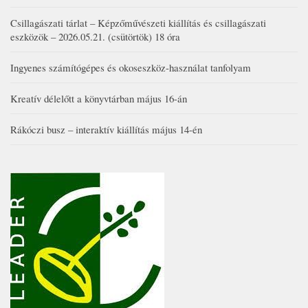
Csillagászati tárlat – Képzőművészeti kiállítás és csillagászati
eszközök – 2026.05.21. (csütörtök) 18 óra
Ingyenes számítógépes és okoseszköz-használat tanfolyam
Kreatív délelőtt a könyvtárban május 16-án
Rákóczi busz – interaktív kiállítás május 14-én