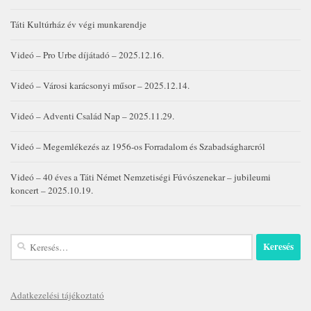
Táti Kultúrház év végi munkarendje
Videó – Pro Urbe díjátadó – 2025.12.16.
Videó – Városi karácsonyi műsor – 2025.12.14.
Videó – Adventi Család Nap – 2025.11.29.
Videó – Megemlékezés az 1956-os Forradalom és Szabadságharcról
Videó – 40 éves a Táti Német Nemzetiségi Fúvószenekar – jubileumi
koncert – 2025.10.19.
Keresés:
Adatkezelési tájékoztató