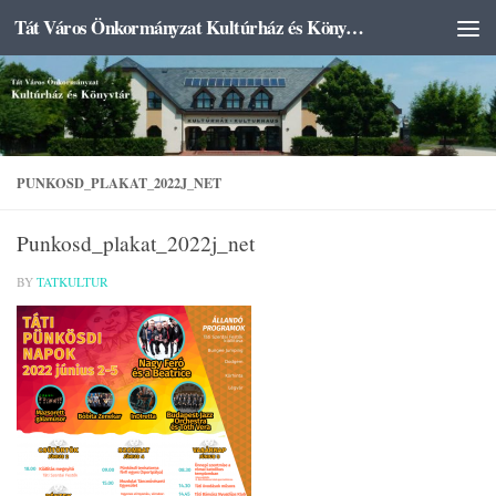
Tát Város Önkormányzat Kultúrház és Könyvtár
Skip to content
PUNKOSD_PLAKAT_2022J_NET
Punkosd_plakat_2022j_net
BY
TATKULTUR