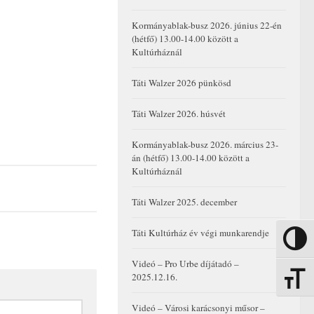
Kormányablak-busz 2026. június 22-én
(hétfő) 13.00-14.00 között a
Kultúrháznál
Táti Walzer 2026 pünkösd
Táti Walzer 2026. húsvét
Kormányablak-busz 2026. március 23-
án (hétfő) 13.00-14.00 között a
Kultúrháznál
Táti Walzer 2025. december
Táti Kultúrház év végi munkarendje
Nagy kon
Videó – Pro Urbe díjátadó –
2025.12.16.
Betűmére
Videó – Városi karácsonyi műsor –