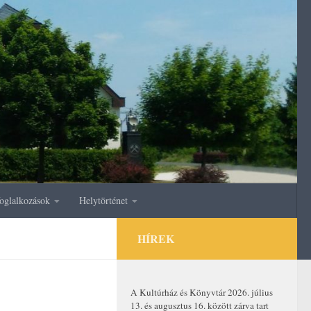
oglalkozások
Helytörténet
HÍREK
A Kultúrház és Könyvtár 2026. július
13. és augusztus 16. között zárva tart