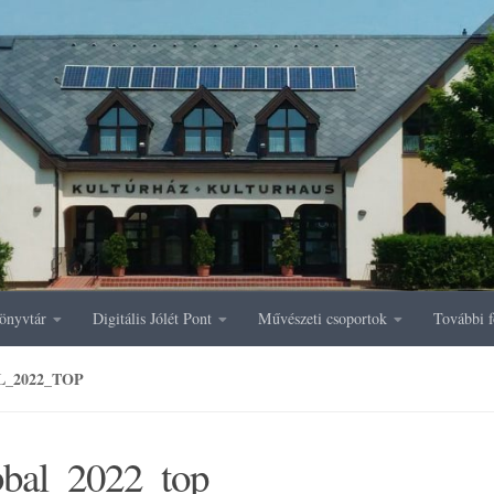
önyvtár
Digitális Jólét Pont
Művészeti csoportok
További f
L_2022_TOP
bbal_2022_top