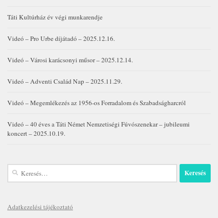
Táti Kultúrház év végi munkarendje
Videó – Pro Urbe díjátadó – 2025.12.16.
Videó – Városi karácsonyi műsor – 2025.12.14.
Videó – Adventi Család Nap – 2025.11.29.
Videó – Megemlékezés az 1956-os Forradalom és Szabadságharcról
Videó – 40 éves a Táti Német Nemzetiségi Fúvószenekar – jubileumi
koncert – 2025.10.19.
Keresés:
Adatkezelési tájékoztató