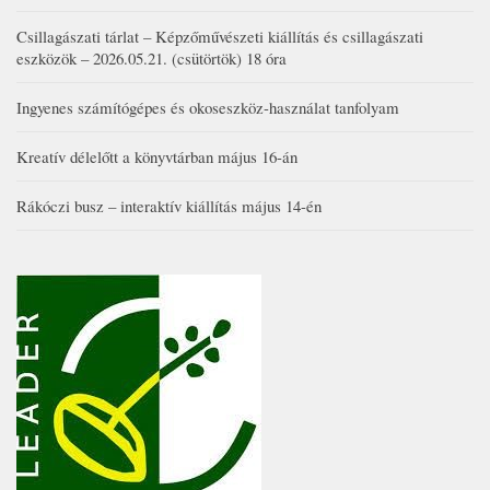
Csillagászati tárlat – Képzőművészeti kiállítás és csillagászati
eszközök – 2026.05.21. (csütörtök) 18 óra
Ingyenes számítógépes és okoseszköz-használat tanfolyam
Kreatív délelőtt a könyvtárban május 16-án
Rákóczi busz – interaktív kiállítás május 14-én