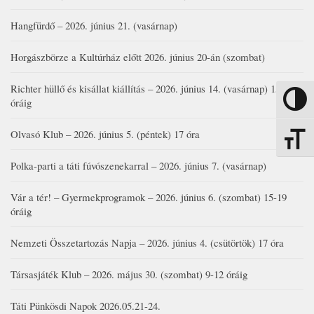
Hangfürdő – 2026. június 21. (vasárnap)
Horgászbörze a Kultúrház előtt 2026. június 20-án (szombat)
Richter hüllő és kisállat kiállítás – 2026. június 14. (vasárnap) 15-17
Nagy kon
óráig
Olvasó Klub – 2026. június 5. (péntek) 17 óra
Betűmére
Polka-parti a táti fúvószenekarral – 2026. június 7. (vasárnap)
Vár a tér! – Gyermekprogramok – 2026. június 6. (szombat) 15-19
óráig
Nemzeti Összetartozás Napja – 2026. június 4. (csütörtök) 17 óra
Társasjáték Klub – 2026. május 30. (szombat) 9-12 óráig
Táti Pünkösdi Napok 2026.05.21-24.