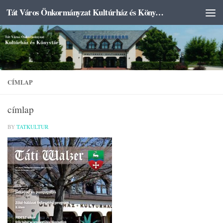
Tát Város Önkormányzat Kultúrház és Könyvtár
Skip to content
CÍMLAP
címlap
BY
TATKULTUR