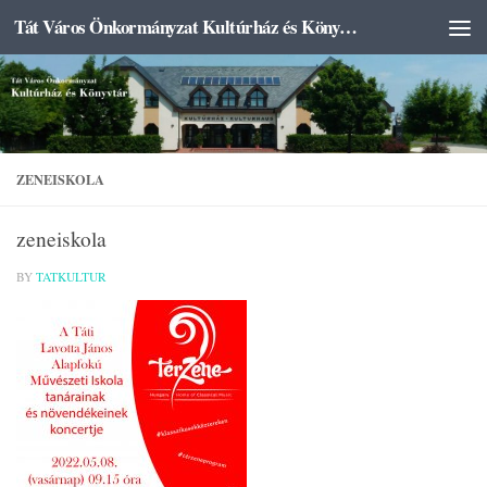
Tát Város Önkormányzat Kultúrház és Könyvtár
Skip to content
ZENEISKOLA
zeneiskola
BY
TATKULTUR