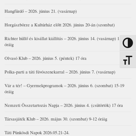
Hangfürdő – 2026. június 21. (vasárnap)
Horgászbörze a Kultúrház előtt 2026. június 20-án (szombat)
Richter hüllő és kisállat kiállítás – 2026. június 14. (vasárnap) 15-17
Nagy kon
óráig
Olvasó Klub – 2026. június 5. (péntek) 17 óra
Betűmére
Polka-parti a táti fúvószenekarral – 2026. június 7. (vasárnap)
Vár a tér! – Gyermekprogramok – 2026. június 6. (szombat) 15-19
óráig
Nemzeti Összetartozás Napja – 2026. június 4. (csütörtök) 17 óra
Társasjáték Klub – 2026. május 30. (szombat) 9-12 óráig
Táti Pünkösdi Napok 2026.05.21-24.