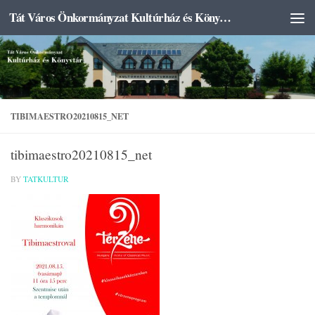
Tát Város Önkormányzat Kultúrház és Könyvtár
Skip to content
TIBIMAESTRO20210815_NET
tibimaestro20210815_net
BY
TATKULTUR