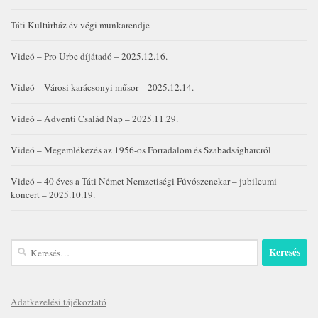
Táti Kultúrház év végi munkarendje
Videó – Pro Urbe díjátadó – 2025.12.16.
Videó – Városi karácsonyi műsor – 2025.12.14.
Videó – Adventi Család Nap – 2025.11.29.
Videó – Megemlékezés az 1956-os Forradalom és Szabadságharcról
Videó – 40 éves a Táti Német Nemzetiségi Fúvószenekar – jubileumi
koncert – 2025.10.19.
Keresés:
Adatkezelési tájékoztató