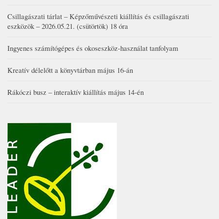
Csillagászati tárlat – Képzőművészeti kiállítás és csillagászati
eszközök – 2026.05.21. (csütörtök) 18 óra
Ingyenes számítógépes és okoseszköz-használat tanfolyam
Kreatív délelőtt a könyvtárban május 16-án
Rákóczi busz – interaktív kiállítás május 14-én