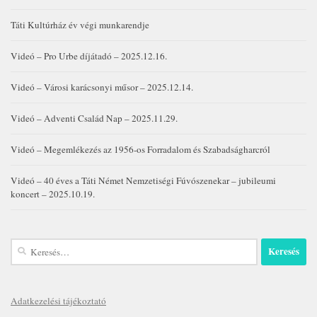
Táti Kultúrház év végi munkarendje
Videó – Pro Urbe díjátadó – 2025.12.16.
Videó – Városi karácsonyi műsor – 2025.12.14.
Videó – Adventi Család Nap – 2025.11.29.
Videó – Megemlékezés az 1956-os Forradalom és Szabadságharcról
Videó – 40 éves a Táti Német Nemzetiségi Fúvószenekar – jubileumi
koncert – 2025.10.19.
Keresés:
Adatkezelési tájékoztató