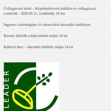
Csillagászati tárlat – Képzőművészeti kiállítás és csillagászati
eszközök – 2026.05.21. (csütörtök) 18 óra
Ingyenes számítógépes és okoseszköz-használat tanfolyam
Kreatív délelőtt a könyvtárban május 16-án
Rákóczi busz – interaktív kiállítás május 14-én