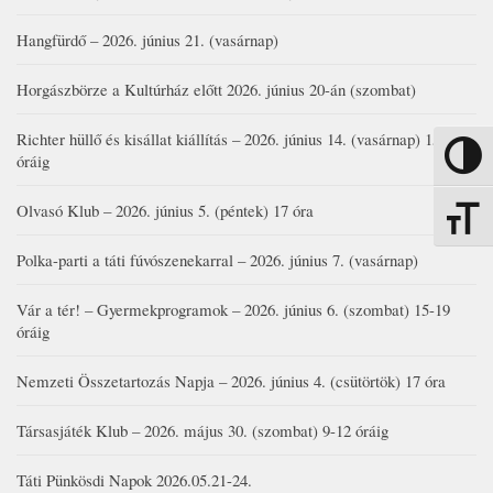
Hangfürdő – 2026. június 21. (vasárnap)
Horgászbörze a Kultúrház előtt 2026. június 20-án (szombat)
Richter hüllő és kisállat kiállítás – 2026. június 14. (vasárnap) 15-17
Nagy kon
óráig
Olvasó Klub – 2026. június 5. (péntek) 17 óra
Betűmére
Polka-parti a táti fúvószenekarral – 2026. június 7. (vasárnap)
Vár a tér! – Gyermekprogramok – 2026. június 6. (szombat) 15-19
óráig
Nemzeti Összetartozás Napja – 2026. június 4. (csütörtök) 17 óra
Társasjáték Klub – 2026. május 30. (szombat) 9-12 óráig
Táti Pünkösdi Napok 2026.05.21-24.