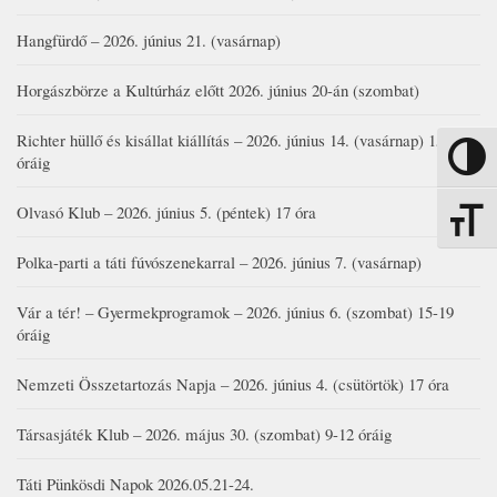
Hangfürdő – 2026. június 21. (vasárnap)
Horgászbörze a Kultúrház előtt 2026. június 20-án (szombat)
Richter hüllő és kisállat kiállítás – 2026. június 14. (vasárnap) 15-17
Nagy kon
óráig
Olvasó Klub – 2026. június 5. (péntek) 17 óra
Betűmére
Polka-parti a táti fúvószenekarral – 2026. június 7. (vasárnap)
Vár a tér! – Gyermekprogramok – 2026. június 6. (szombat) 15-19
óráig
Nemzeti Összetartozás Napja – 2026. június 4. (csütörtök) 17 óra
Társasjáték Klub – 2026. május 30. (szombat) 9-12 óráig
Táti Pünkösdi Napok 2026.05.21-24.