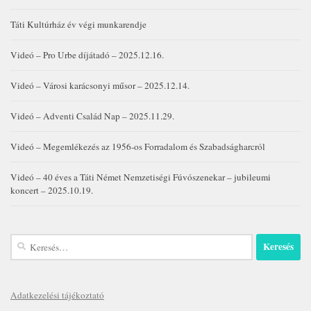
Táti Kultúrház év végi munkarendje
Videó – Pro Urbe díjátadó – 2025.12.16.
Videó – Városi karácsonyi műsor – 2025.12.14.
Videó – Adventi Család Nap – 2025.11.29.
Videó – Megemlékezés az 1956-os Forradalom és Szabadságharcról
Videó – 40 éves a Táti Német Nemzetiségi Fúvószenekar – jubileumi
koncert – 2025.10.19.
Keresés:
Adatkezelési tájékoztató