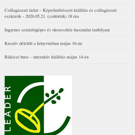
Csillagászati tárlat – Képzőművészeti kiállítás és csillagászati
eszközök – 2026.05.21. (csütörtök) 18 óra
Ingyenes számítógépes és okoseszköz-használat tanfolyam
Kreatív délelőtt a könyvtárban május 16-án
Rákóczi busz – interaktív kiállítás május 14-én