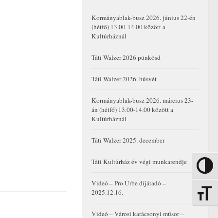
Kormányablak-busz 2026. június 22-én
(hétfő) 13.00-14.00 között a
Kultúrháznál
Táti Walzer 2026 pünkösd
Táti Walzer 2026. húsvét
Kormányablak-busz 2026. március 23-
án (hétfő) 13.00-14.00 között a
Kultúrháznál
Táti Walzer 2025. december
Táti Kultúrház év végi munkarendje
Nagy kon
Videó – Pro Urbe díjátadó –
2025.12.16.
Betűmére
Videó – Városi karácsonyi műsor –