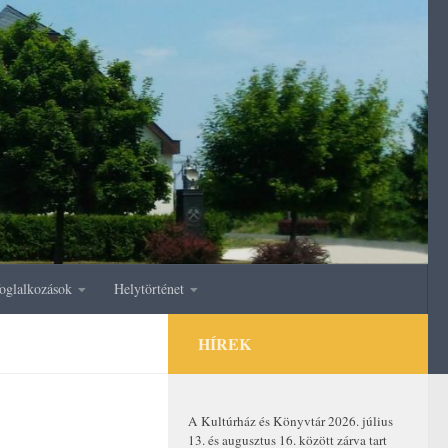
oglalkozások
Helytörténet
HÍREK
A Kultúrház és Könyvtár 2026. július
13. és augusztus 16. között zárva tart