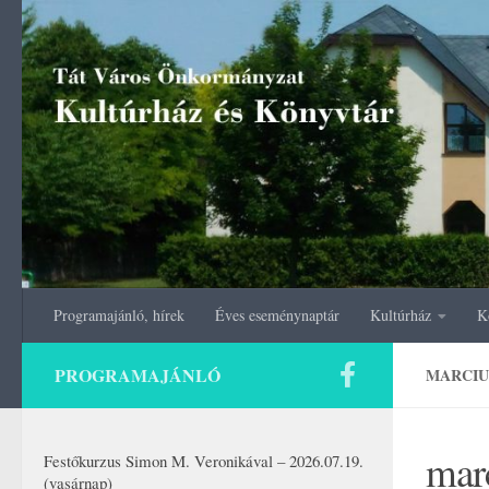
Skip to content
Programajánló, hírek
Éves eseménynaptár
Kultúrház
K
PROGRAMAJÁNLÓ
MARCIUS
mar
Festőkurzus Simon M. Veronikával – 2026.07.19.
(vasárnap)