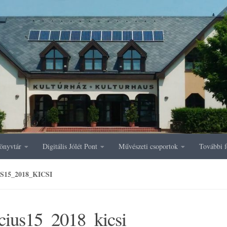
önyvtár
Digitális Jólét Pont
Művészeti csoportok
További f
15_2018_KICSI
cius15_2018_kicsi