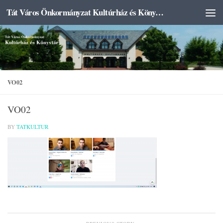
Tát Város Önkormányzat Kultúrház és Könyvtár
Skip to content
VO02
VO02
BY
TATKULTUR