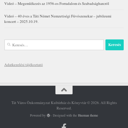
Videó – Megemlékezés az 1956-os Forradalom és Szabadságharcról
Videó – 40 éves a Táti Német Nemzetiségi Fúvószenekar – jubileumi
koncert – 2025.10.19.
Keresés:
Adatkezelési tájékoztató
Tát Város Önkormányzat Kultúrház és Könyvtár © 2026. All Rights
Reserved.
Powered by
- Designed with the
Hueman theme