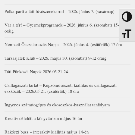
Polka-parti a táti fúvószenekarral – 2026. június 7. (vasárnap)
Nagy kon
Vár a tér! – Gyermekprogramok – 2026. június 6. (szombat) 15-19
óráig
Betűmére
Nemzeti Összetartozás Napja – 2026. június 4. (csütörtök) 17 óra
Társasjáték Klub – 2026. május 30. (szombat) 9-12 óráig
Táti Pünkösdi Napok 2026.05.21-24.
Csillagászati tárlat – Képzőművészeti kiállítás és csillagászati
eszközök – 2026.05.21. (csütörtök) 18 óra
Ingyenes számítógépes és okoseszköz-használat tanfolyam
Kreatív délelőtt a könyvtárban május 16-án
Rákóczi busz – interaktív kiállítás május 14-én