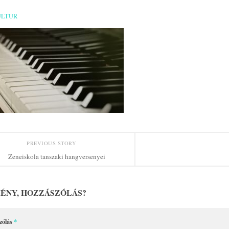
ULTUR
PREVIOUS STORY
Zeneiskola tanszaki hangversenyei
ÉNY, HOZZÁSZÓLÁS?
zólás
*