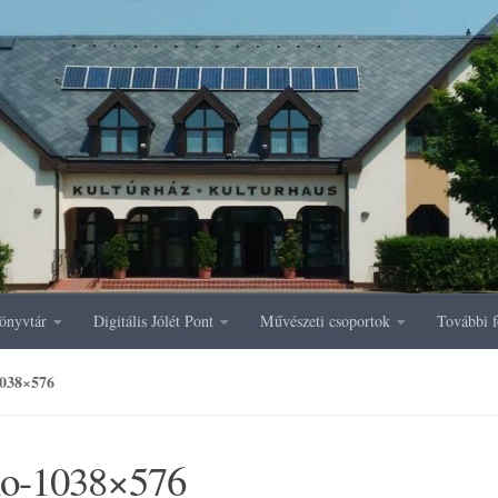
önyvtár
Digitális Jólét Pont
Művészeti csoportok
További f
038×576
no-1038×576