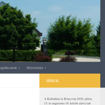
oglalkozások
Helytörténet
HÍREK
A Kultúrház és Könyvtár 2026. július
13. és augusztus 16. között zárva tart