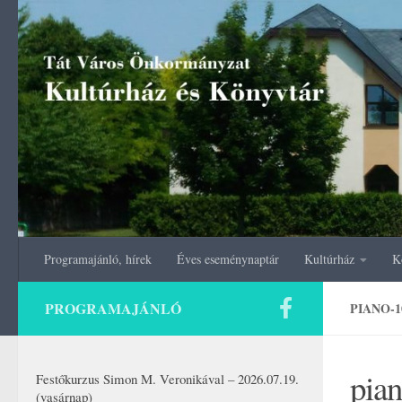
Skip to content
Programajánló, hírek
Éves eseménynaptár
Kultúrház
K
PROGRAMAJÁNLÓ
PIANO-1
pia
Festőkurzus Simon M. Veronikával – 2026.07.19.
(vasárnap)