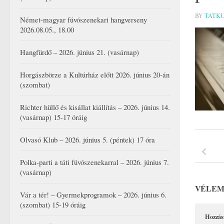
BY
TATK
Német-magyar fúvószenekari hangverseny
2026.08.05., 18.00
Hangfürdő – 2026. június 21. (vasárnap)
Horgászbörze a Kultúrház előtt 2026. június 20-án
(szombat)
Richter hüllő és kisállat kiállítás – 2026. június 14.
(vasárnap) 15-17 óráig
Olvasó Klub – 2026. június 5. (péntek) 17 óra
Polka-parti a táti fúvószenekarral – 2026. június 7.
(vasárnap)
VÉLEM
Vár a tér! – Gyermekprogramok – 2026. június 6.
(szombat) 15-19 óráig
Hozzás