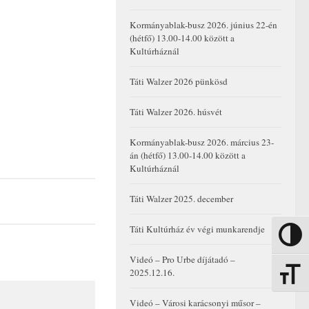
Kormányablak-busz 2026. június 22-én
(hétfő) 13.00-14.00 között a
Kultúrháznál
Táti Walzer 2026 pünkösd
Táti Walzer 2026. húsvét
Kormányablak-busz 2026. március 23-
án (hétfő) 13.00-14.00 között a
Kultúrháznál
Táti Walzer 2025. december
Táti Kultúrház év végi munkarendje
Nagy kon
Videó – Pro Urbe díjátadó –
2025.12.16.
Betűmére
Videó – Városi karácsonyi műsor –