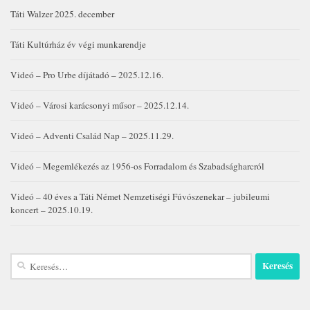
Táti Walzer 2025. december
Táti Kultúrház év végi munkarendje
Videó – Pro Urbe díjátadó – 2025.12.16.
Videó – Városi karácsonyi műsor – 2025.12.14.
Videó – Adventi Család Nap – 2025.11.29.
Videó – Megemlékezés az 1956-os Forradalom és Szabadságharcról
Videó – 40 éves a Táti Német Nemzetiségi Fúvószenekar – jubileumi
koncert – 2025.10.19.
Keresés: