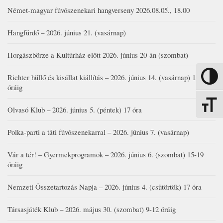
Német-magyar fúvószenekari hangverseny 2026.08.05., 18.00
Hangfürdő – 2026. június 21. (vasárnap)
Horgászbörze a Kultúrház előtt 2026. június 20-án (szombat)
Richter hüllő és kisállat kiállítás – 2026. június 14. (vasárnap) 15-17
Nagy kon
óráig
Betűmére
Olvasó Klub – 2026. június 5. (péntek) 17 óra
Polka-parti a táti fúvószenekarral – 2026. június 7. (vasárnap)
Vár a tér! – Gyermekprogramok – 2026. június 6. (szombat) 15-19
óráig
Nemzeti Összetartozás Napja – 2026. június 4. (csütörtök) 17 óra
Társasjáték Klub – 2026. május 30. (szombat) 9-12 óráig