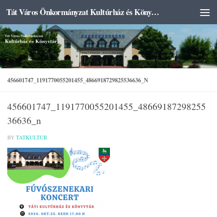
Tát Város Önkormányzat Kultúrház és Könyvtár
Skip to content
456601747_1191770055201455_4866918729825536636_N
456601747_1191770055201455_48669187298255
36636_n
BY
TATKULTUR