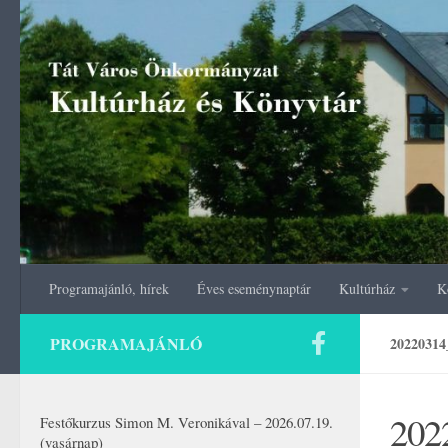
Skip to content
Programajánló, hírek
Éves eseménynaptár
Kultúrház
K
PROGRAMAJÁNLÓ
2022031
202
Festőkurzus Simon M. Veronikával – 2026.07.19.
(vasárnap)