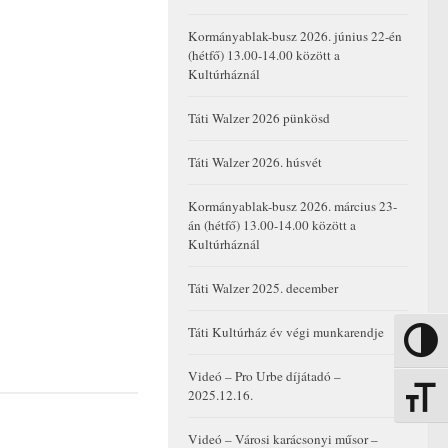
Kormányablak-busz 2026. június 22-én
(hétfő) 13.00-14.00 között a
Kultúrháznál
Táti Walzer 2026 pünkösd
Táti Walzer 2026. húsvét
Kormányablak-busz 2026. március 23-
án (hétfő) 13.00-14.00 között a
Kultúrháznál
Táti Walzer 2025. december
Táti Kultúrház év végi munkarendje
Nagy kon
Videó – Pro Urbe díjátadó –
2025.12.16.
Betűmére
Videó – Városi karácsonyi műsor –