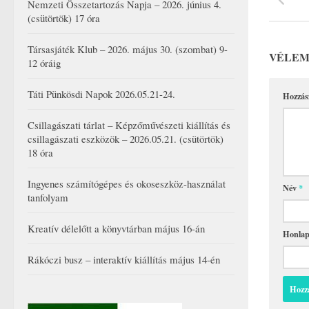
Nemzeti Összetartozás Napja – 2026. június 4.
(csütörtök) 17 óra
Társasjáték Klub – 2026. május 30. (szombat) 9-
VÉLEM
12 óráig
Táti Pünkösdi Napok 2026.05.21-24.
Hozzás
Csillagászati tárlat – Képzőművészeti kiállítás és
csillagászati eszközök – 2026.05.21. (csütörtök)
18 óra
Ingyenes számítógépes és okoseszköz-használat
Név
*
tanfolyam
Kreatív délelőtt a könyvtárban május 16-án
Honla
Rákóczi busz – interaktív kiállítás május 14-én