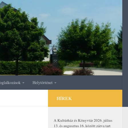
oglalkozások
Helytörténet
HÍREK
A Kultúrház és Könyvtár 2026. július
13. és augusztus 16. között zárva tart