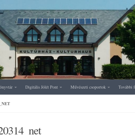
önyvtár
Digitális Jólét Pont
Művészeti csoportok
További f
4_NET
20314_net