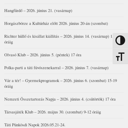
Hangfürdő – 2026. június 21. (vasárnap)
Horgászbörze a Kultúrház előtt 2026. június 20-án (szombat)
Richter hüllő és kisállat kiállítás – 2026. június 14. (vasárnap) 15-17
Nagy kon
óráig
Olvasó Klub – 2026. június 5. (péntek) 17 óra
Betűmére
Polka-parti a táti fúvószenekarral – 2026. június 7. (vasárnap)
Vár a tér! – Gyermekprogramok – 2026. június 6. (szombat) 15-19
óráig
Nemzeti Összetartozás Napja – 2026. június 4. (csütörtök) 17 óra
Társasjáték Klub – 2026. május 30. (szombat) 9-12 óráig
Táti Pünkösdi Napok 2026.05.21-24.