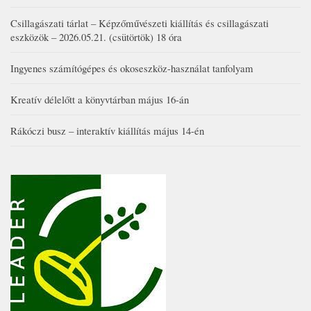
Csillagászati tárlat – Képzőművészeti kiállítás és csillagászati
eszközök – 2026.05.21. (csütörtök) 18 óra
Ingyenes számítógépes és okoseszköz-használat tanfolyam
Kreatív délelőtt a könyvtárban május 16-án
Rákóczi busz – interaktív kiállítás május 14-én