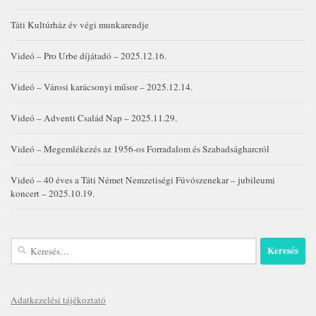
Táti Kultúrház év végi munkarendje
Videó – Pro Urbe díjátadó – 2025.12.16.
Videó – Városi karácsonyi műsor – 2025.12.14.
Videó – Adventi Család Nap – 2025.11.29.
Videó – Megemlékezés az 1956-os Forradalom és Szabadságharcról
Videó – 40 éves a Táti Német Nemzetiségi Fúvószenekar – jubileumi
koncert – 2025.10.19.
Keresés:
Adatkezelési tájékoztató