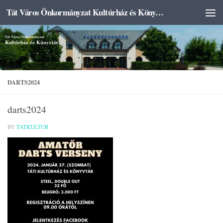
Tát Város Önkormányzat Kultúrház és Könyvtár
Skip to content
DARTS2024
darts2024
BY
TATKULTUR