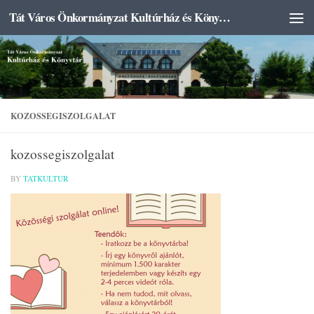
Tát Város Önkormányzat Kultúrház és Könyvtár
Skip to content
KOZOSSEGISZOLGALAT
kozossegiszolgalat
BY
TATKULTUR