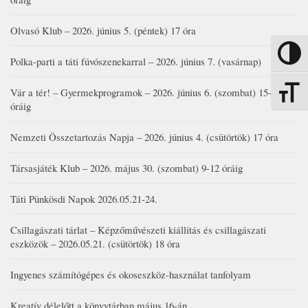
Olvasó Klub – 2026. június 5. (péntek) 17 óra
Nagy kon
Polka-parti a táti fúvószenekarral – 2026. június 7. (vasárnap)
Vár a tér! – Gyermekprogramok – 2026. június 6. (szombat) 15-19
Betűmére
óráig
Nemzeti Összetartozás Napja – 2026. június 4. (csütörtök) 17 óra
Társasjáték Klub – 2026. május 30. (szombat) 9-12 óráig
Táti Pünkösdi Napok 2026.05.21-24.
Csillagászati tárlat – Képzőművészeti kiállítás és csillagászati
eszközök – 2026.05.21. (csütörtök) 18 óra
Ingyenes számítógépes és okoseszköz-használat tanfolyam
Kreatív délelőtt a könyvtárban május 16-án