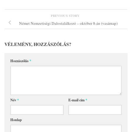
PREVIOUS STORY
Német Nemzetiségi Dalostalálkozó – október 8-án (vasárnap)
VÉLEMÉNY, HOZZÁSZÓLÁS?
Hozzászólás
*
Név
*
E-mail cím
*
Honlap