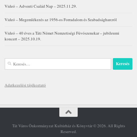
Videó – Adventi Család Nap – 2025.11.29.
Videó – Megemlékezés az 1956-os Forradalom és Szabadságharcról
Videó – 40 éves a Táti Német Nemzetiségi Fúvószenekar – jubileumi
koncert – 2025.10.19.
Keresés:
Adatkezelési tájékoztató
Tát Város Önkormányzat Kultúrház és Könyvtár © 2026. All Rights
Reserved.