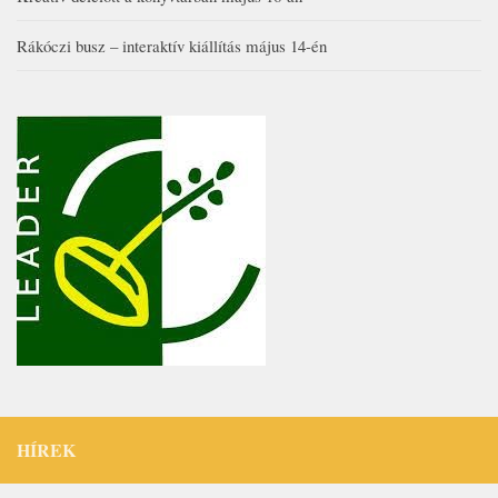
Rákóczi busz – interaktív kiállítás május 14-én
HÍREK