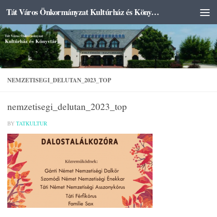
Tát Város Önkormányzat Kultúrház és Könyvtár
Skip to content
NEMZETISEGI_DELUTAN_2023_TOP
nemzetisegi_delutan_2023_top
BY
TATKULTUR