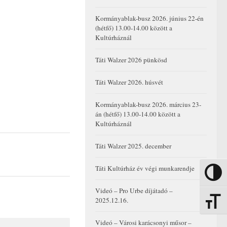
Kormányablak-busz 2026. június 22-én
(hétfő) 13.00-14.00 között a
Kultúrháznál
Táti Walzer 2026 pünkösd
Táti Walzer 2026. húsvét
Kormányablak-busz 2026. március 23-
án (hétfő) 13.00-14.00 között a
Kultúrháznál
Táti Walzer 2025. december
Táti Kultúrház év végi munkarendje
Nagy kon
Videó – Pro Urbe díjátadó –
2025.12.16.
Betűmére
Videó – Városi karácsonyi műsor –