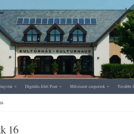
önyvtár
Digitális Jólét Pont
Művészeti csoportok
További f
16
kk 16