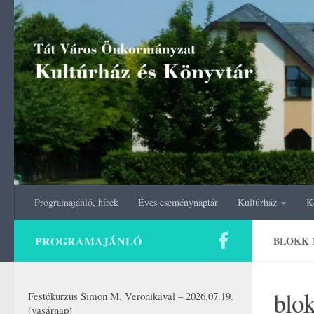
Skip to content
Programajánló, hírek
Éves eseménynaptár
Kultúrház
K
PROGRAMAJÁNLÓ
BLOKK 
blo
Festőkurzus Simon M. Veronikával – 2026.07.19.
(vasárnap)