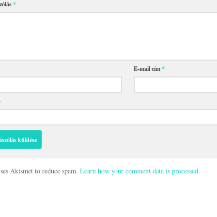
zólás
*
E-mail cím
*
p
 uses Akismet to reduce spam.
Learn how your comment data is processed.