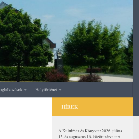
oglalkozások
Helytörténet
HÍREK
A Kultúrház és Könyvtár 2026. július
13. és augusztus 16. között zárva tart