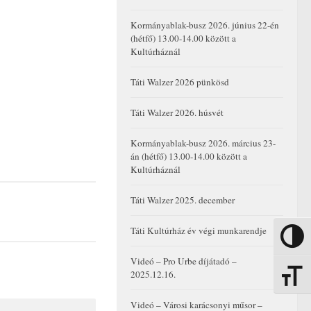
Kormányablak-busz 2026. június 22-én
(hétfő) 13.00-14.00 között a
Kultúrháznál
Táti Walzer 2026 pünkösd
Táti Walzer 2026. húsvét
Kormányablak-busz 2026. március 23-
án (hétfő) 13.00-14.00 között a
Kultúrháznál
Táti Walzer 2025. december
Táti Kultúrház év végi munkarendje
Nagy kon
Videó – Pro Urbe díjátadó –
2025.12.16.
Betűmére
Videó – Városi karácsonyi műsor –