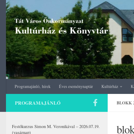
Skip to content
Programajánló, hírek
Éves eseménynaptár
Kultúrház
K
PROGRAMAJÁNLÓ
BLOKK 
blo
Festőkurzus Simon M. Veronikával – 2026.07.19.
(vasárnap)