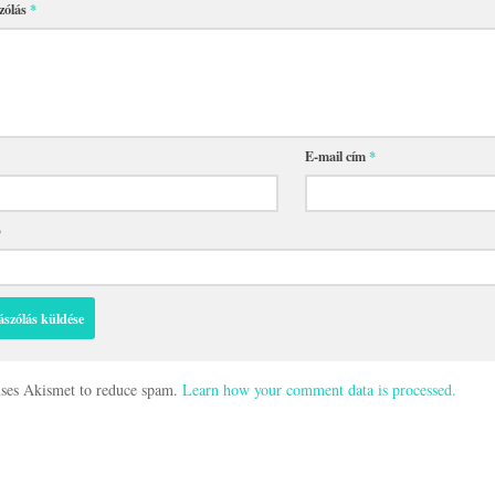
zólás
*
E-mail cím
*
p
 uses Akismet to reduce spam.
Learn how your comment data is processed.