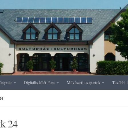
önyvtár
Digitális Jólét Pont
Művészeti csoportok
További f
24
kk 24