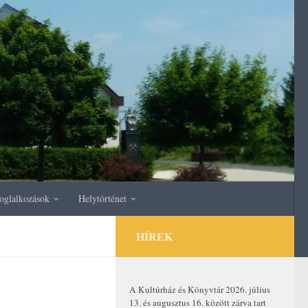
oglalkozások
Helytörténet
HÍREK
A Kultúrház és Könyvtár 2026. július
13. és augusztus 16. között zárva tart