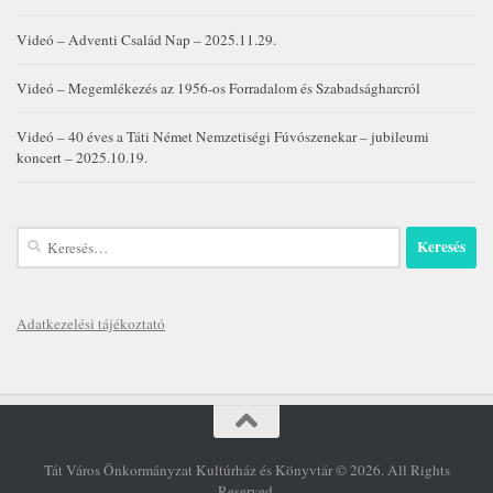
Videó – Adventi Család Nap – 2025.11.29.
Videó – Megemlékezés az 1956-os Forradalom és Szabadságharcról
Videó – 40 éves a Táti Német Nemzetiségi Fúvószenekar – jubileumi
koncert – 2025.10.19.
Keresés:
Adatkezelési tájékoztató
Tát Város Önkormányzat Kultúrház és Könyvtár © 2026. All Rights
Reserved.