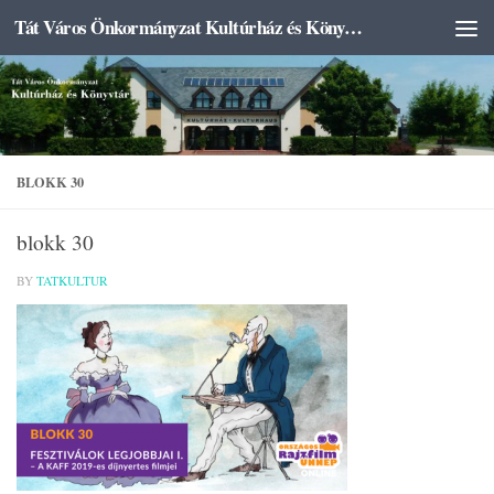
Tát Város Önkormányzat Kultúrház és Könyvtár
Skip to content
BLOKK 30
blokk 30
BY
TATKULTUR