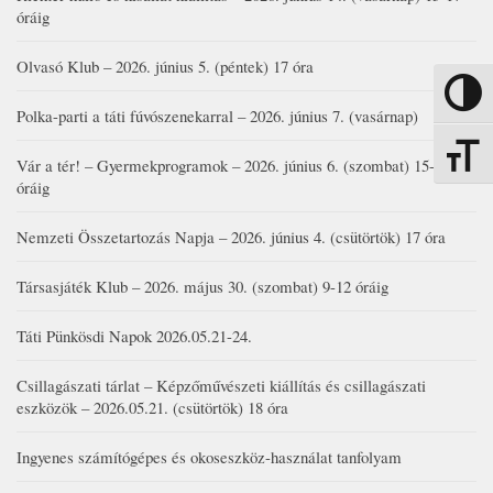
óráig
Olvasó Klub – 2026. június 5. (péntek) 17 óra
Nagy kon
Polka-parti a táti fúvószenekarral – 2026. június 7. (vasárnap)
Betűmére
Vár a tér! – Gyermekprogramok – 2026. június 6. (szombat) 15-19
óráig
Nemzeti Összetartozás Napja – 2026. június 4. (csütörtök) 17 óra
Társasjáték Klub – 2026. május 30. (szombat) 9-12 óráig
Táti Pünkösdi Napok 2026.05.21-24.
Csillagászati tárlat – Képzőművészeti kiállítás és csillagászati
eszközök – 2026.05.21. (csütörtök) 18 óra
Ingyenes számítógépes és okoseszköz-használat tanfolyam