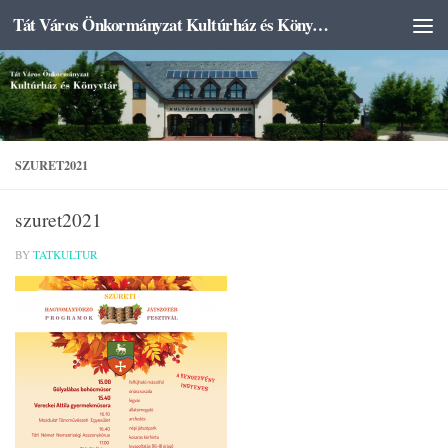
Tát Város Önkormányzat Kultúrház és Könyvtár
Skip to content
SZURET2021
szuret2021
BY
TATKULTUR