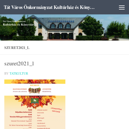
Tát Város Önkormányzat Kultúrház és Könyvtár
Skip to content
SZURET2021_L
szuret2021_l
BY
TATKULTUR