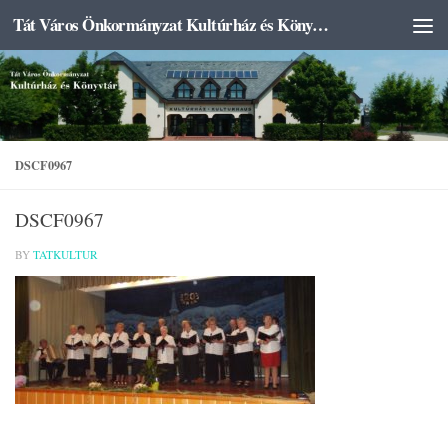
Tát Város Önkormányzat Kultúrház és Könyvtár
Skip to content
DSCF0967
DSCF0967
BY
TATKULTUR