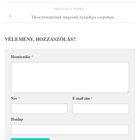
PREVIOUS STORY
Táton ünnepelnek megyénk nyugdíjas csoportjai
VÉLEMÉNY, HOZZÁSZÓLÁS?
Hozzászólás
*
Név
*
E-mail cím
*
Honlap