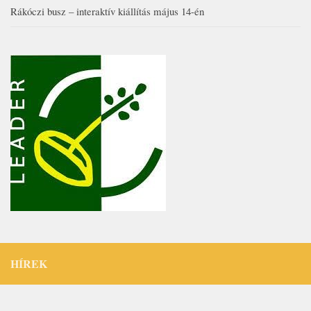
Rákóczi busz – interaktív kiállítás május 14-én
HÍREK