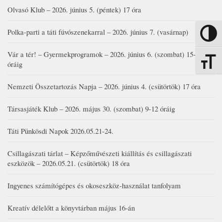
Olvasó Klub – 2026. június 5. (péntek) 17 óra
Polka-parti a táti fúvószenekarral – 2026. június 7. (vasárnap)
Nagy kon
Vár a tér! – Gyermekprogramok – 2026. június 6. (szombat) 15-19
Betűmére
óráig
Nemzeti Összetartozás Napja – 2026. június 4. (csütörtök) 17 óra
Társasjáték Klub – 2026. május 30. (szombat) 9-12 óráig
Táti Pünkösdi Napok 2026.05.21-24.
Csillagászati tárlat – Képzőművészeti kiállítás és csillagászati
eszközök – 2026.05.21. (csütörtök) 18 óra
Ingyenes számítógépes és okoseszköz-használat tanfolyam
Kreatív délelőtt a könyvtárban május 16-án