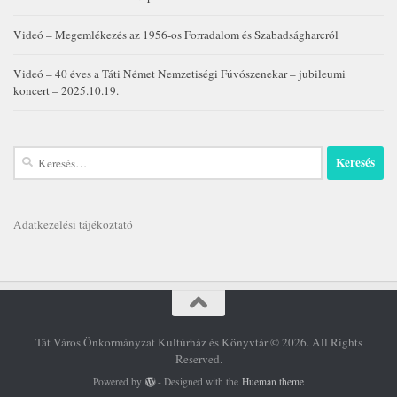
Videó – Megemlékezés az 1956-os Forradalom és Szabadságharcról
Videó – 40 éves a Táti Német Nemzetiségi Fúvószenekar – jubileumi
koncert – 2025.10.19.
Keresés:
Adatkezelési tájékoztató
Tát Város Önkormányzat Kultúrház és Könyvtár © 2026. All Rights
Reserved.
Powered by
- Designed with the
Hueman theme