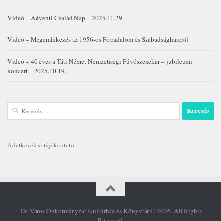
Videó – Adventi Család Nap – 2025.11.29.
Videó – Megemlékezés az 1956-os Forradalom és Szabadságharcról
Videó – 40 éves a Táti Német Nemzetiségi Fúvószenekar – jubileumi
koncert – 2025.10.19.
Keresés:
Adatkezelési tájékoztató
Tát Város Önkormányzat Kultúrház és Könyvtár © 2026. All Rights
Reserved.