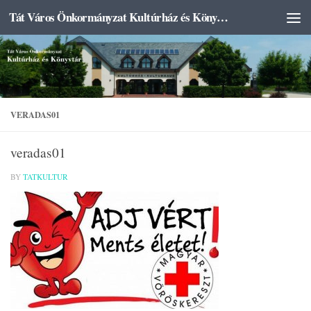
Tát Város Önkormányzat Kultúrház és Könyvtár
Skip to content
VERADAS01
veradas01
BY
TATKULTUR