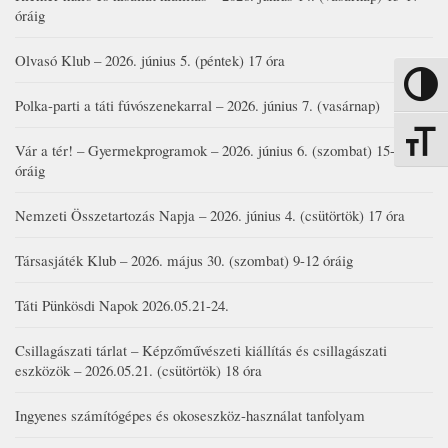
óráig
Olvasó Klub – 2026. június 5. (péntek) 17 óra
Nagy kon
Polka-parti a táti fúvószenekarral – 2026. június 7. (vasárnap)
Betűmére
Vár a tér! – Gyermekprogramok – 2026. június 6. (szombat) 15-19
óráig
Nemzeti Összetartozás Napja – 2026. június 4. (csütörtök) 17 óra
Társasjáték Klub – 2026. május 30. (szombat) 9-12 óráig
Táti Pünkösdi Napok 2026.05.21-24.
Csillagászati tárlat – Képzőművészeti kiállítás és csillagászati
eszközök – 2026.05.21. (csütörtök) 18 óra
Ingyenes számítógépes és okoseszköz-használat tanfolyam